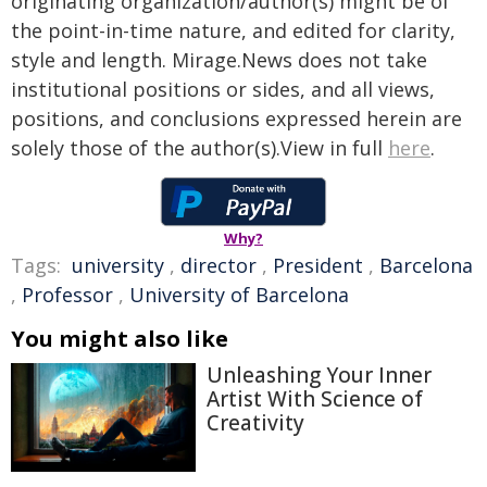
originating organization/author(s) might be of
the point-in-time nature, and edited for clarity,
style and length. Mirage.News does not take
institutional positions or sides, and all views,
positions, and conclusions expressed herein are
solely those of the author(s).View in full
here
.
Why?
Tags:
university
,
director
,
President
,
Barcelona
,
Professor
,
University of Barcelona
You might also like
Unleashing Your Inner
Artist With Science of
Creativity