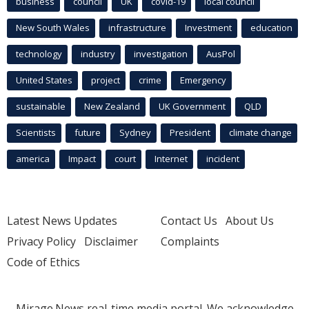
business
council
UK
covid-19
local council
New South Wales
infrastructure
Investment
education
technology
industry
investigation
AusPol
United States
project
crime
Emergency
sustainable
New Zealand
UK Government
QLD
Scientists
future
Sydney
President
climate change
america
Impact
court
Internet
incident
Latest News Updates
Contact Us
About Us
Privacy Policy
Disclaimer
Complaints
Code of Ethics
Mirage.News real-time media portal. We acknowledge