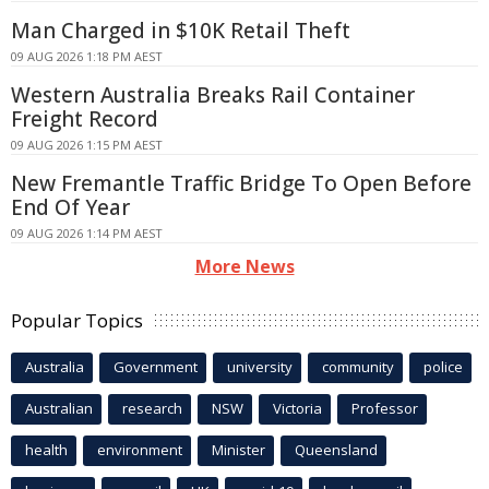
Man Charged in $10K Retail Theft
09 AUG 2026 1:18 PM AEST
Western Australia Breaks Rail Container
Freight Record
09 AUG 2026 1:15 PM AEST
New Fremantle Traffic Bridge To Open Before
End Of Year
09 AUG 2026 1:14 PM AEST
More News
Popular Topics
Australia
Government
university
community
police
Australian
research
NSW
Victoria
Professor
health
environment
Minister
Queensland