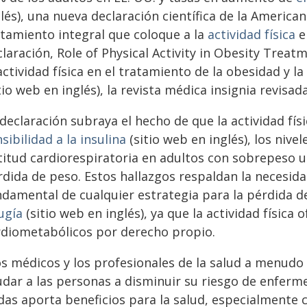
glés), una nueva declaración científica de la Americ
atamiento integral que coloque a la
actividad física
e
laración, Role of Physical Activity in Obesity Treat
actividad física en el tratamiento de la obesidad y 
tio web en inglés), la revista médica insignia revisad
declaración subraya el hecho de que la actividad fís
sibilidad a la insulina
(sitio web en inglés), los nive
titud cardiorespiratoria en adultos con sobrepeso 
rdida de peso. Estos hallazgos respaldan la necesid
ndamental de cualquier estrategia para la pérdida de
ugía
(sitio web en inglés), ya que la actividad física
rdiometabólicos por derecho propio.
os médicos y los profesionales de la salud a menudo
udar a las personas a disminuir su riesgo de enferm
das aporta beneficios para la salud, especialmente c