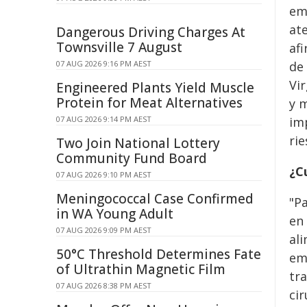
em
at
Dangerous Driving Charges At
Townsville 7 August
afi
07 AUG 2026 9:16 PM AEST
de 
Vir
Engineered Plants Yield Muscle
Protein for Meat Alternatives
y 
07 AUG 2026 9:14 PM AEST
im
rie
Two Join National Lottery
Community Fund Board
¿C
07 AUG 2026 9:10 PM AEST
Meningococcal Case Confirmed
"Pa
in WA Young Adult
en
07 AUG 2026 9:09 PM AEST
ali
50°C Threshold Determines Fate
em
of Ultrathin Magnetic Film
tr
07 AUG 2026 8:38 PM AEST
ci