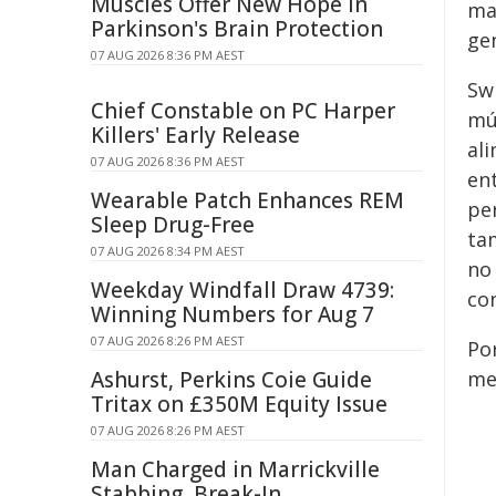
Muscles Offer New Hope in
ma
Parkinson's Brain Protection
gen
07 AUG 2026 8:36 PM AEST
Sw
Chief Constable on PC Harper
mú
Killers' Early Release
al
07 AUG 2026 8:36 PM AEST
en
Wearable Patch Enhances REM
pe
Sleep Drug-Free
ta
07 AUG 2026 8:34 PM AEST
no 
Weekday Windfall Draw 4739:
con
Winning Numbers for Aug 7
07 AUG 2026 8:26 PM AEST
Por
Ashurst, Perkins Coie Guide
me
Tritax on £350M Equity Issue
07 AUG 2026 8:26 PM AEST
Man Charged in Marrickville
Stabbing, Break-In