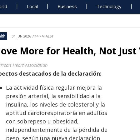
rld
Local
Business
Technology
lth
01 JUN 2026 7:14 PM AEST
ove More for Health, Not Just
rican Heart Association
pectos destacados de la declaración:
La actividad física regular mejora la
presión arterial, la sensibilidad a la
insulina, los niveles de colesterol y la
aptitud cardiorespiratoria en adultos
con sobrepeso u obesidad,
independientemente de la pérdida de
peso, según una nueva declaración