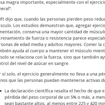
sa magra importante, especialmente con el ejercicio 
eral".
ift dijo que, cuando las personas pierden peso redu
sculo. Los estudios demuestran que, agregar ejercic
imentación, conserva una mayor cantidad de músculo,
trenamiento de fuerza o resistencia parece especia
rsonas de edad media y adultos mayores. Comer la 
mbién ayuda al cuerpo a mantener el músculo mient
solo se relaciona con la fuerza, sino que también a
trol del nivel de azúcar en sangre.
 sí solo, el ejercicio generalmente no lleva a una pé
nos que las personas puedan mantenerse activas du
La declaración científica resalta el hecho de que el
pérdida del peso corporal de un 5% o más, a meno
sean bastante altos, al menos entre 225 y 420 m