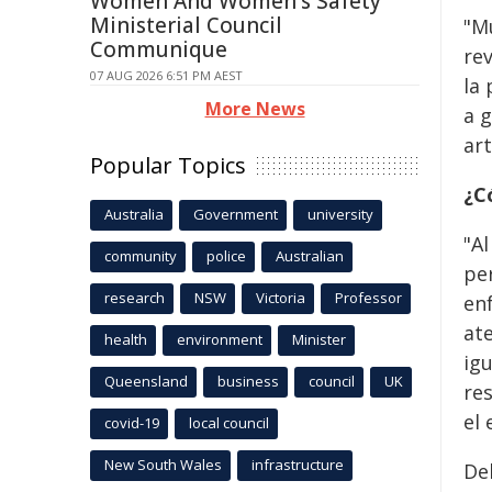
Women And Women's Safety
Ministerial Council
"M
Communique
rev
07 AUG 2026 6:51 PM AEST
la 
More News
a 
art
Popular Topics
¿C
Australia
Government
university
"A
community
police
Australian
pe
research
NSW
Victoria
Professor
enf
ate
health
environment
Minister
igu
Queensland
business
council
UK
res
el 
covid-19
local council
New South Wales
infrastructure
Deb