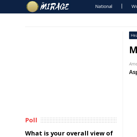
National
Wo
Hea
M
Ame
As
Poll
What is your overall view of