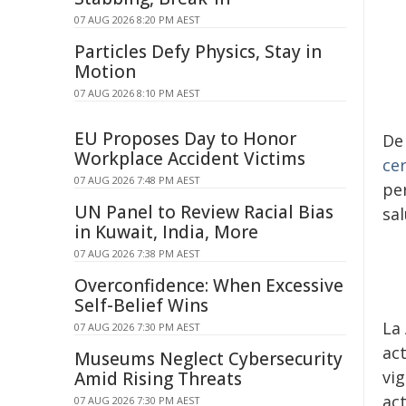
07 AUG 2026 8:20 PM AEST
Particles Defy Physics, Stay in
Motion
07 AUG 2026 8:10 PM AEST
EU Proposes Day to Honor
De
Workplace Accident Victims
ce
07 AUG 2026 7:48 PM AEST
per
UN Panel to Review Racial Bias
sa
in Kuwait, India, More
07 AUG 2026 7:38 PM AEST
Overconfidence: When Excessive
Self-Belief Wins
La
07 AUG 2026 7:30 PM AEST
ac
Museums Neglect Cybersecurity
vig
Amid Rising Threats
ac
07 AUG 2026 7:30 PM AEST