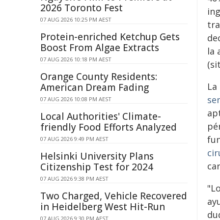
2026 Toronto Fest
in
07 AUG 2026 10:25 PM AEST
tr
Protein-enriched Ketchup Gets
dec
Boost From Algae Extracts
la 
07 AUG 2026 10:18 PM AEST
(si
Orange County Residents:
La 
American Dream Fading
sen
07 AUG 2026 10:08 PM AEST
ap
Local Authorities' Climate-
pé
friendly Food Efforts Analyzed
fu
07 AUG 2026 9:49 PM AEST
cir
Helsinki University Plans
ca
Citizenship Test for 2024
07 AUG 2026 9:38 PM AEST
"L
Two Charged, Vehicle Recovered
ay
in Heidelberg West Hit-Run
du
07 AUG 2026 9:30 PM AEST