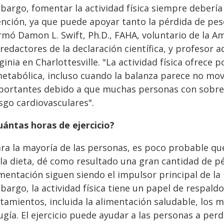
bargo, fomentar la actividad física siempre debería
ención, ya que puede apoyar tanto la pérdida de pe
rmó Damon L. Swift, Ph.D., FAHA, voluntario de la A
redactores de la declaración científica, y profesor a
ginia en Charlottesville. "La actividad física ofrece
metabólica, incluso cuando la balanza parece no mov
portantes debido a que muchas personas con sobrep
sgo cardiovasculares".
uántas horas de ejercicio?
ra la mayoría de las personas, es poco probable que
 la dieta, dé como resultado una gran cantidad de p
mentación siguen siendo el impulsor principal de la p
bargo, la actividad física tiene un papel de respal
atamientos, incluida la alimentación saludable, los 
rugía. El ejercicio puede ayudar a las personas a pe