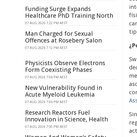
in
Funding Surge Expands
fí
Healthcare PhD Training North
ca
07 AUG 2026 7:22 PM AEST
tip
Man Charged for Sexual
Offences at Rosebery Salon
¿P
07 AUG 2026 7:12 PM AEST
Sw
Physicists Observe Electrons
dec
Form Coexisting Phases
me
07 AUG 2026 7:06 PM AEST
as
New Vulnerability Found in
co
Acute Myeloid Leukemia
As
07 AUG 2026 7:06 PM AEST
Research Reactors Fuel
Si
Innovation in Science, Health
re
07 AUG 2026 7:00 PM AEST
ac