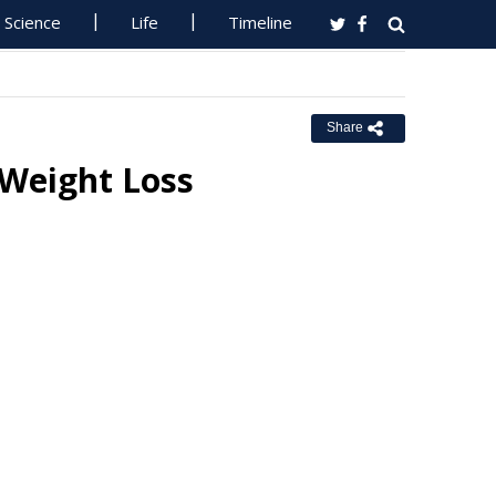
Science
Life
Timeline
Share
 Weight Loss