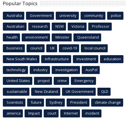
Popular Topics
Australia
Government
university
community
police
Australian
research
NSW
Victoria
Professor
health
environment
Minister
Queensland
business
council
UK
covid-19
local council
New South Wales
infrastructure
Investment
education
technology
industry
investigation
AusPol
United States
project
crime
Emergency
sustainable
New Zealand
UK Government
QLD
Scientists
future
Sydney
President
climate change
america
Impact
court
Internet
incident