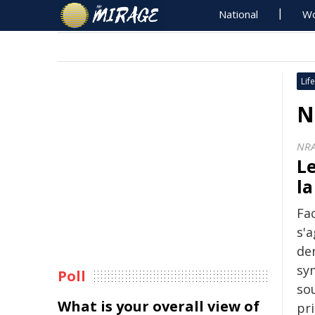
National
Wo
Life
N
NR
Le
la
Fac
s'
de
sy
Poll
so
What is your overall view of
pri