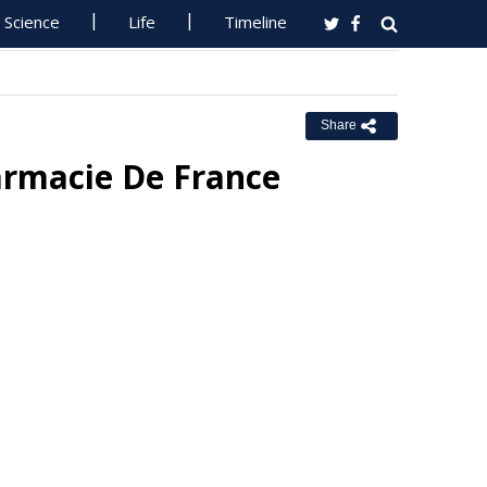
Science
Life
Timeline
Share
armacie De France