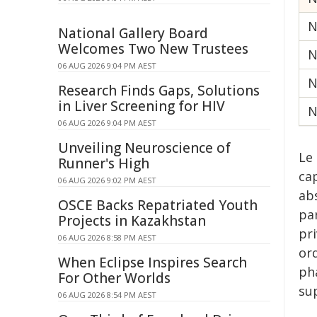
N
National Gallery Board
Welcomes Two New Trustees
N
06 AUG 2026 9:04 PM AEST
N
Research Finds Gaps, Solutions
in Liver Screening for HIV
N
06 AUG 2026 9:04 PM AEST
Unveiling Neuroscience of
Le 
Runner's High
ca
06 AUG 2026 9:02 PM AEST
ab
OSCE Backs Repatriated Youth
pa
Projects in Kazakhstan
pr
06 AUG 2026 8:58 PM AEST
ord
When Eclipse Inspires Search
ph
For Other Worlds
sup
06 AUG 2026 8:54 PM AEST