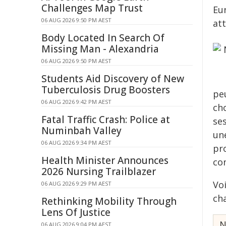
Challenges Map Trust
Eu
06 AUG 2026 9:50 PM AEST
att
Body Located In Search Of
Missing Man - Alexandria
06 AUG 2026 9:50 PM AEST
Students Aid Discovery of New
Tuberculosis Drug Boosters
pe
06 AUG 2026 9:42 PM AEST
cho
Fatal Traffic Crash: Police at
se
Numinbah Valley
un
06 AUG 2026 9:34 PM AEST
pr
Health Minister Announces
co
2026 Nursing Trailblazer
Vo
06 AUG 2026 9:29 PM AEST
ch
Rethinking Mobility Through
Lens Of Justice
N
06 AUG 2026 9:04 PM AEST