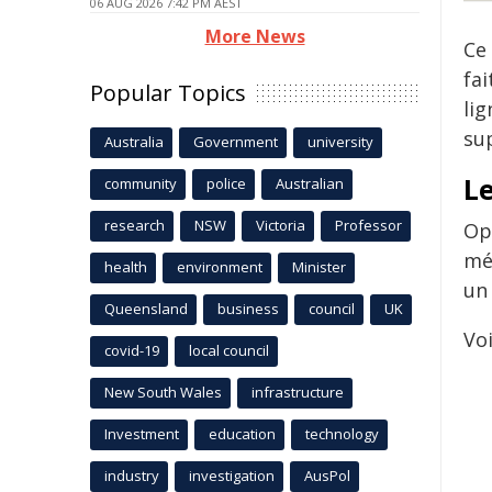
06 AUG 2026 7:42 PM AEST
More News
Ce
fa
Popular Topics
lig
su
Australia
Government
university
L
community
police
Australian
research
NSW
Victoria
Professor
Op
mé
health
environment
Minister
un 
Queensland
business
council
UK
Voi
covid-19
local council
New South Wales
infrastructure
Investment
education
technology
industry
investigation
AusPol