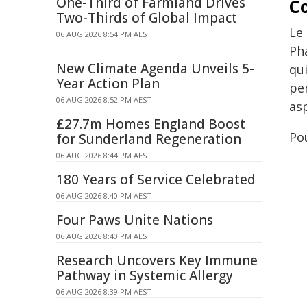
One-Third of Farmland Drives
C
Two-Thirds of Global Impact
Le
06 AUG 2026 8:54 PM AEST
Ph
New Climate Agenda Unveils 5-
qu
Year Action Plan
pen
06 AUG 2026 8:52 PM AEST
asp
£27.7m Homes England Boost
Pou
for Sunderland Regeneration
06 AUG 2026 8:44 PM AEST
180 Years of Service Celebrated
06 AUG 2026 8:40 PM AEST
Four Paws Unite Nations
06 AUG 2026 8:40 PM AEST
Research Uncovers Key Immune
Pathway in Systemic Allergy
06 AUG 2026 8:39 PM AEST