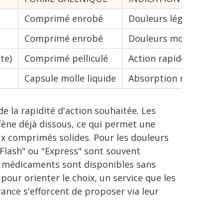
Comprimé enrobé
Douleurs légères, fièv
Comprimé enrobé
Douleurs modérées à 
te)
Comprimé pelliculé
Action rapide pour do
Capsule molle liquide
Absorption rapide, do
e la rapidité d'action souhaitée. Les
fène déjà dissous, ce qui permet une
x comprimés solides. Pour les douleurs
"Flash" ou "Express" sont souvent
es médicaments sont disponibles sans
our orienter le choix, un service que les
nce s'efforcent de proposer via leur