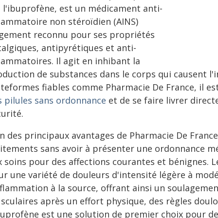
t l'ibuprofène, est un médicament anti-
flammatoire non stéroïdien (AINS)
rgement reconnu pour ses propriétés
algiques, antipyrétiques et anti-
lammatoires. Il agit en inhibant la
oduction de substances dans le corps qui causent l'i
ateformes fiables comme Pharmacie De France, il est
s pilules sans ordonnance
et de se faire livrer direc
urité.
un des principaux avantages de Pharmacie De France 
aitements sans avoir à présenter une ordonnance méd
x soins pour des affections courantes et bénignes. 
ur une variété de douleurs d'intensité légère à modé
inflammation à la source, offrant ainsi un soulageme
sculaires après un effort physique, des règles doul
ibuprofène est une solution de premier choix pour 