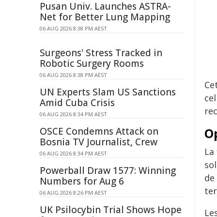
Pusan Univ. Launches ASTRA-
Net for Better Lung Mapping
06 AUG 2026 8:38 PM AEST
Surgeons' Stress Tracked in
Robotic Surgery Rooms
06 AUG 2026 8:38 PM AEST
Ce
UN Experts Slam US Sanctions
ce
Amid Cuba Crisis
rec
06 AUG 2026 8:34 PM AEST
OSCE Condemns Attack on
Op
Bosnia TV Journalist, Crew
La 
06 AUG 2026 8:34 PM AEST
so
Powerball Draw 1577: Winning
de
Numbers for Aug 6
ter
06 AUG 2026 8:26 PM AEST
UK Psilocybin Trial Shows Hope
Le