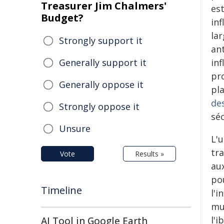
Treasurer Jim Chalmers'
es
Budget?
in
la
Strongly support it
ant
Generally support it
inf
pr
Generally oppose it
pl
de
Strongly oppose it
séc
Unsure
L'
tr
Vote
Results »
au
po
Timeline
l'
mu
l'
AI Tool in Google Earth