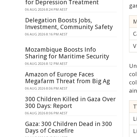
for Depression Treatment
gar
06 AUG 2026 8:24 PM AEST
Delegation Boosts Jobs,
M
Investment, Community Safety
C
06 AUG 2026 8:16 PM AEST
V
Mozambique Boosts Info
Sharing for Maritime Security
06 AUG 2026 8:12 PM AEST
Un
Amazon of Europe Faces
col
Megafarm Threat from Big Ag
co
06 AUG 2026 8:06 PM AEST
ain
300 Children Killed in Gaza Over
300 Days: Report
T
06 AUG 2026 8:06 PM AEST
L
Gaza: 300 Children Dead in 300
Days of Ceasefire
L