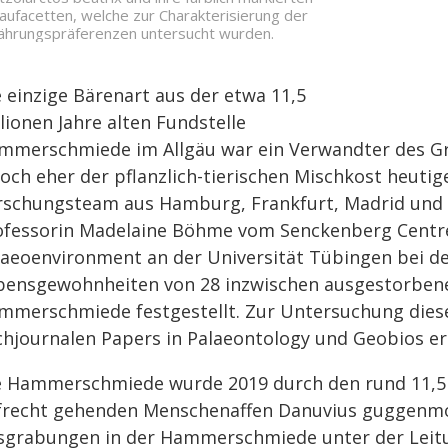
aufacetten, welche zur Charakterisierung der
ährungspräferenzen untersucht wurden.
e einzige Bärenart aus der etwa 11,5
lionen Jahre alten Fundstelle
mmerschmiede im Allgäu war ein Verwandter des Gr
doch eher der pflanzlich-tierischen Mischkost heutig
rschungsteam aus Hamburg, Frankfurt, Madrid und V
ofessorin Madelaine Böhme vom Senckenberg Centr
laeoenvironment an der Universität Tübingen bei d
bensgewohnheiten von 28 inzwischen ausgestorbene
mmerschmiede festgestellt. Zur Untersuchung diese
chjournalen Papers in Palaeontology und Geobios er
e Hammerschmiede wurde 2019 durch den rund 11,5 M
frecht gehenden Menschenaffen Danuvius guggenmos
sgrabungen in der Hammerschmiede unter der Leit