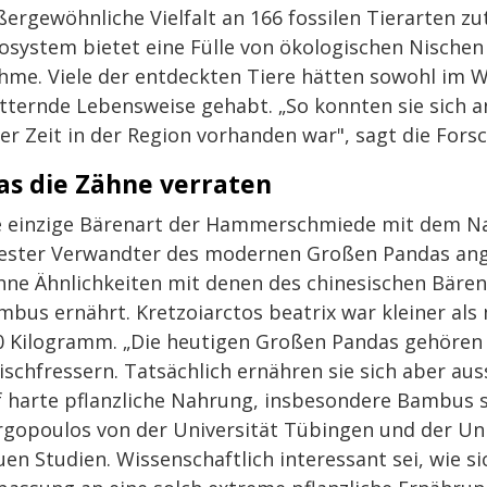
ßergewöhnliche Vielfalt an 166 fossilen Tierarten zu
osystem bietet eine Fülle von ökologischen Nischen 
hme. Viele der entdeckten Tiere hätten sowohl im W
etternde Lebensweise gehabt. „So konnten sie sich 
er Zeit in der Region vorhanden war", sagt die Forsc
s die Zähne verraten
e einzige Bärenart der Hammerschmiede mit dem Nam
tester Verwandter des modernen Großen Pandas ange
hne Ähnlichkeiten mit denen des chinesischen Bären a
mbus ernährt. Kretzoiarctos beatrix war kleiner al
0 Kilogramm. „Die heutigen Großen Pandas gehören 
ischfressern. Tatsächlich ernähren sie sich aber aus
f harte pflanzliche Nahrung, insbesondere Bambus spe
rgopoulos von der Universität Tübingen und der Uni
en Studien. Wissenschaftlich interessant sei, wie si