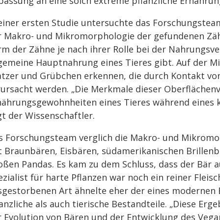
passung an eine solch extreme pflanzliche Ernährun
 einer ersten Studie untersuchte das Forschungstea
r Makro- und Mikromorphologie der gefundenen Zäh
rm der Zähne je nach ihrer Rolle bei der Nahrungsve
lgemeine Hauptnahrung eines Tieres gibt. Auf der 
atzer und Grübchen erkennen, die durch Kontakt v
rursacht werden. „Die Merkmale dieser Oberflächen
nährungsgewohnheiten eines Tieres während eines 
gt der Wissenschaftler.
s Forschungsteam verglich die Makro- und Mikromor
t Braunbären, Eisbären, südamerikanischen Brillen
oßen Pandas. Es kam zu dem Schluss, dass der Bär
zialist für harte Pflanzen war noch ein reiner Fleis
sgestorbenen Art ähnelte eher der eines modernen 
anzliche als auch tierische Bestandteile. „Diese Erg
r Evolution von Bären und der Entwicklung des Veg