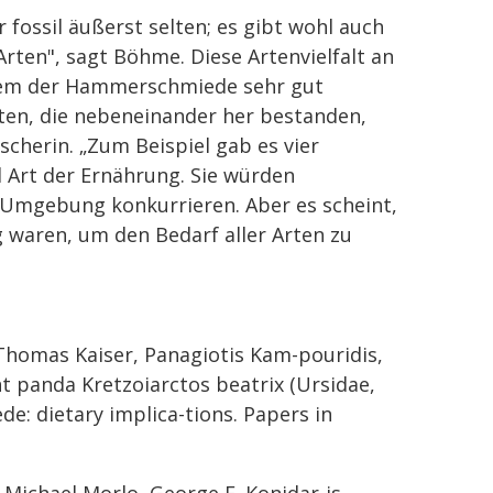
r fossil äußerst selten; es gibt wohl auch
ten", sagt Böhme. Diese Artenvielfalt an
stem der Hammerschmiede sehr gut
ten, die nebeneinander her bestanden,
scherin. „Zum Beispiel gab es vier
d Art der Ernährung. Sie würden
 Umgebung konkurrieren. Aber es scheint,
waren, um den Bedarf aller Arten zu
Thomas Kaiser, Panagiotis Kam-pouridis,
 panda Kretzoiarctos beatrix (Ursidae,
e: dietary implica-tions. Papers in
 Michael Morlo, George E. Konidar-is,