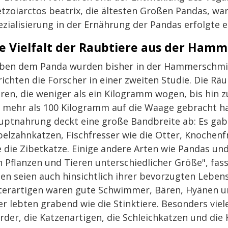
etzoiarctos beatrix, die ältesten Großen Pandas, wa
zialisierung in der Ernährung der Pandas erfolgte e
e Vielfalt der Raubtiere aus der Ham
ben dem Panda wurden bisher in der Hammerschmie
ichten die Forscher in einer zweiten Studie. Die Rä
eren, die weniger als ein Kilogramm wogen, bis hin
e mehr als 100 Kilogramm auf die Waage gebracht hab
uptnahrung deckt eine große Bandbreite ab: Es gab r
belzahnkatzen, Fischfresser wie die Otter, Knochenf
e die Zibetkatze. Einige andere Arten wie Pandas un
n Pflanzen und Tieren unterschiedlicher Größe", fa
ten seien auch hinsichtlich ihrer bevorzugten Leben
terartigen waren gute Schwimmer, Bären, Hyänen un
er lebten grabend wie die Stinktiere. Besonders vie
rder, die Katzenartigen, die Schleichkatzen und die 