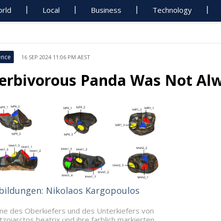
rld
Local
Business
Technology
ence
16 SEP 2024 11:06 PM AEST
erbivorous Panda Was Not Alw
bildungen: Nikolaos Kargopoulos
ne des Oberkiefers und des Unterkiefers von
tzoiarctos beatrix und ihre farblich markierten