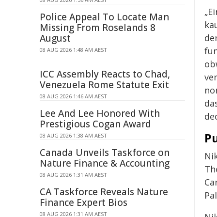
„Ei
Police Appeal To Locate Man
ka
Missing From Roselands 8
de
August
fu
08 AUG 2026 1:48 AM AEST
ob
ICC Assembly Reacts to Chad,
ve
Venezuela Rome Statute Exit
no
08 AUG 2026 1:46 AM AEST
da
Lee And Lee Honored With
de
Prestigious Cogan Award
Pu
08 AUG 2026 1:38 AM AEST
Canada Unveils Taskforce on
Ni
Nature Finance & Accounting
Th
08 AUG 2026 1:31 AM AEST
Ca
CA Taskforce Reveals Nature
Pa
Finance Expert Bios
08 AUG 2026 1:31 AM AEST
Ni