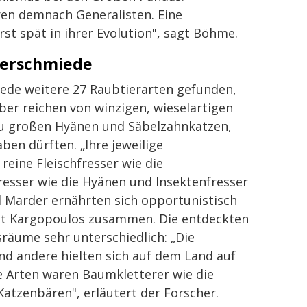
ren demnach Generalisten. Eine
rst spät in ihrer Evolution", sagt Böhme.
merschmiede
de weitere 27 Raubtierarten gefunden,
uber reichen von winzigen, wieselartigen
 zu großen Hyänen und Säbelzahnkatzen,
en dürften. „Ihre jeweilige
eine Fleischfresser wie die
resser wie die Hyänen und Insektenfresser
d Marder ernährten sich opportunistisch
sst Kargopoulos zusammen. Die entdeckten
sräume sehr unterschiedlich: „Die
d andere hielten sich auf dem Land auf
le Arten waren Baumkletterer wie die
Katzenbären", erläutert der Forscher.