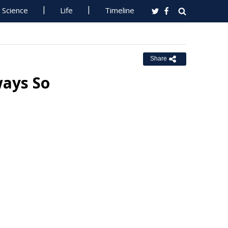
Science
Life
Timeline
Share
ays So