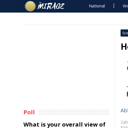
National
Wo
Sci
H
Ab
Poll
Zäh
What is your overall view of
Kre