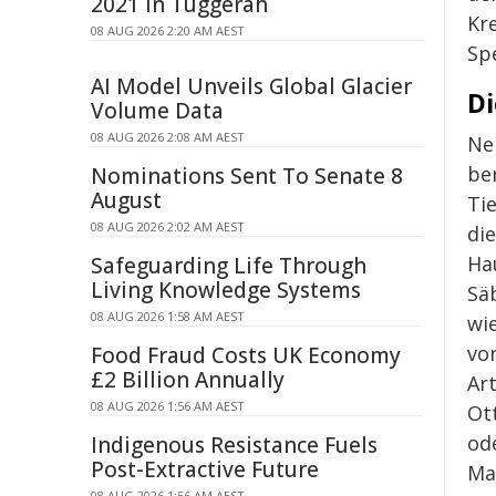
2021 in Tuggerah
Kr
08 AUG 2026 2:20 AM AEST
Spe
AI Model Unveils Global Glacier
Di
Volume Data
08 AUG 2026 2:08 AM AEST
Ne
ber
Nominations Sent To Senate 8
August
Ti
08 AUG 2026 2:02 AM AEST
di
Ha
Safeguarding Life Through
Living Knowledge Systems
Sä
08 AUG 2026 1:58 AM AEST
wi
vo
Food Fraud Costs UK Economy
£2 Billion Annually
Ar
08 AUG 2026 1:56 AM AEST
Ot
od
Indigenous Resistance Fuels
Post-Extractive Future
Ma
08 AUG 2026 1:56 AM AEST