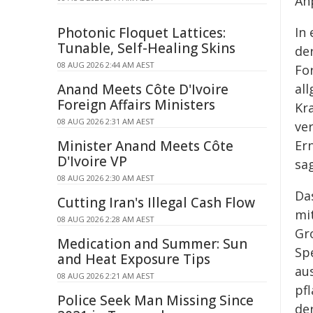
An
In
Photonic Floquet Lattices:
Tunable, Self-Healing Skins
de
08 AUG 2026 2:44 AM AEST
Fo
al
Anand Meets Côte D'Ivoire
Foreign Affairs Ministers
Kr
08 AUG 2026 2:31 AM AEST
ve
Er
Minister Anand Meets Côte
D'Ivoire VP
sa
08 AUG 2026 2:30 AM AEST
Da
Cutting Iran's Illegal Cash Flow
mi
08 AUG 2026 2:28 AM AEST
Gr
Medication and Summer: Sun
Spe
and Heat Exposure Tips
au
08 AUG 2026 2:21 AM AEST
pfl
Police Seek Man Missing Since
de