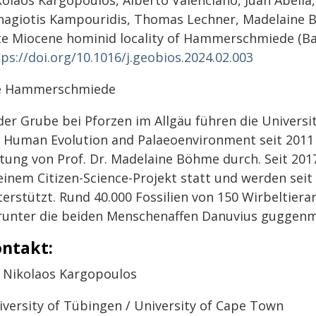
nagiotis Kampouridis, Thomas Lechner, Madelaine B
te Miocene hominid locality of Hammerschmiede (Ba
ps://doi.org/10.1016/j.geobios.2024.02.003
e Hammerschmiede
 der Grube bei Pforzen im Allgäu führen die Univer
r Human Evolution and Palaeoenvironment seit 2011
itung von Prof. Dr. Madelaine Böhme durch. Seit 20
einem Citizen-Science-Projekt statt und werden seit
terstützt. Rund 40.000 Fossilien von 150 Wirbeltier
runter die beiden Menschenaffen Danuvius guggenm
ntakt:
. Nikolaos Kargopoulos
iversity of Tübingen / University of Cape Town