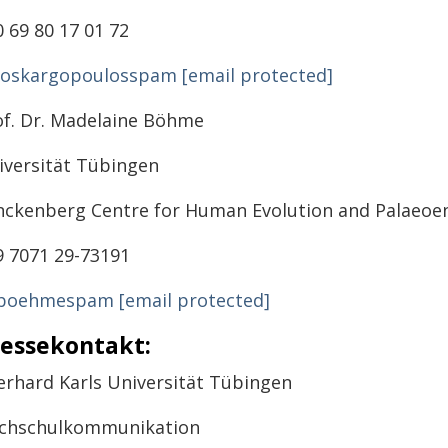
 69 80 17 01 72
koskargopoulosspam
[email protected]
of. Dr. Madelaine Böhme
iversität Tübingen
nckenberg Centre for Human Evolution and Palaeo
9 7071 29-73191
boehmespam
[email protected]
essekontakt:
erhard Karls Universität Tübingen
chschulkommunikation