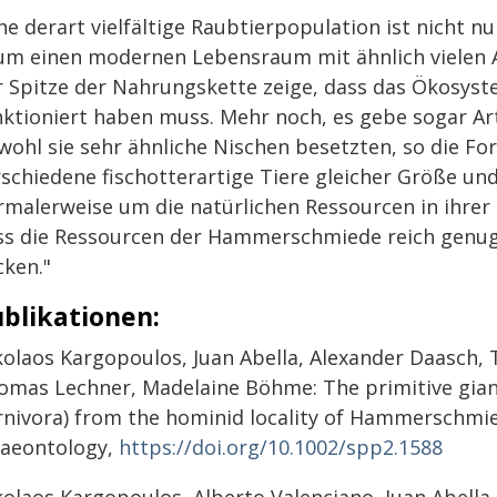
ne derart vielfältige Raubtierpopulation ist nicht nu
um einen modernen Lebensraum mit ähnlich vielen Ar
r Spitze der Nahrungskette zeige, dass das Ökosy
nktioniert haben muss. Mehr noch, es gebe sogar Ar
wohl sie sehr ähnliche Nischen besetzten, so die For
rschiedene fischotterartige Tiere gleicher Größe un
rmalerweise um die natürlichen Ressourcen in ihrer
ss die Ressourcen der Hammerschmiede reich genug 
cken."
blikationen:
kolaos Kargopoulos, Juan Abella, Alexander Daasch, 
omas Lechner, Madelaine Böhme: The primitive giant
rnivora) from the hominid locality of Hammerschmied
laeontology,
https://doi.org/10.1002/spp2.1588
kolaos Kargopoulos, Alberto Valenciano, Juan Abella,