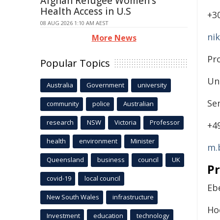
Afghan Refugee Women's
Health Access in U.S
+30
08 AUG 2026 1:10 AM AEST
ni
More News
Pr
Popular Topics
Un
Australia
Government
university
Se
community
police
Australian
research
NSW
Victoria
Professor
+4
health
environment
Minister
m.
Queensland
business
council
UK
Pr
covid-19
local council
Eb
New South Wales
infrastructure
Ho
Investment
education
technology