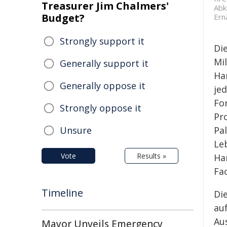
Treasurer Jim Chalmers'
Abk
Budget?
Ern
Strongly support it
Di
Mil
Generally support it
Ha
Generally oppose it
je
Fo
Strongly oppose it
Pr
Pa
Unsure
Le
Vote
Results »
Ha
Fa
Timeline
Di
au
Au
Mayor Unveils Emergency