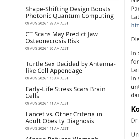
Pa
Shape-Shifting Design Boosts
Photonic Quantum Computing
La
08 AUG 2026 1:28 AM AEST
htt
CT Scans May Predict Jaw
Di
Osteonecrosis Risk
08 AUG 2026 1:20 AM AEST
In
fo
Turtle Sex Decided by Antenna-
Le
like Cell Appendage
in 
08 AUG 2026 1:16 AM AEST
un
Early-Life Stress Scars Brain
da
Cells
08 AUG 2026 1:11 AM AEST
Ko
Lancet vs. Other Criteria in
Dr
Adult Obesity Diagnosis
08 AUG 2026 1:11 AM AEST
Un