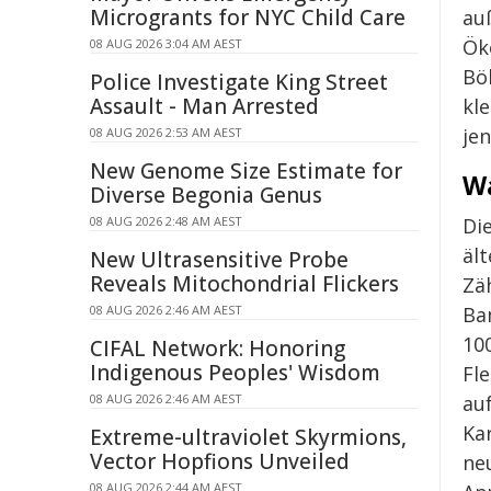
Microgrants for NYC Child Care
au
Ök
08 AUG 2026 3:04 AM AEST
Bö
Police Investigate King Street
Assault - Man Arrested
kl
jen
08 AUG 2026 2:53 AM AEST
New Genome Size Estimate for
Wa
Diverse Begonia Genus
Di
08 AUG 2026 2:48 AM AEST
äl
New Ultrasensitive Probe
Reveals Mitochondrial Flickers
Zä
Ba
08 AUG 2026 2:46 AM AEST
10
CIFAL Network: Honoring
Indigenous Peoples' Wisdom
Fle
au
08 AUG 2026 2:46 AM AEST
Ka
Extreme-ultraviolet Skyrmions,
Vector Hopfions Unveiled
neu
08 AUG 2026 2:44 AM AEST