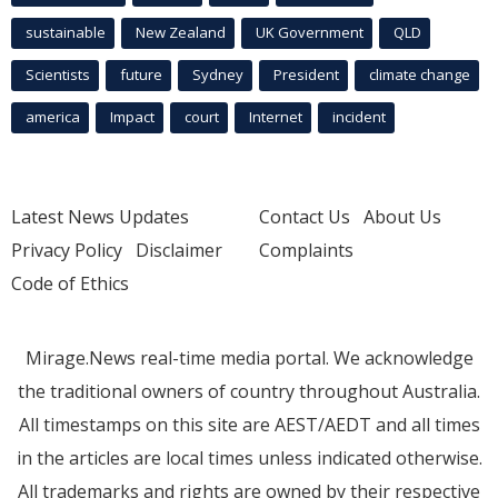
sustainable
New Zealand
UK Government
QLD
Scientists
future
Sydney
President
climate change
america
Impact
court
Internet
incident
Latest News Updates
Contact Us
About Us
Privacy Policy
Disclaimer
Complaints
Code of Ethics
Mirage.News real-time media portal. We acknowledge
the traditional owners of country throughout Australia.
All timestamps on this site are AEST/AEDT and all times
in the articles are local times unless indicated otherwise.
All trademarks and rights are owned by their respective