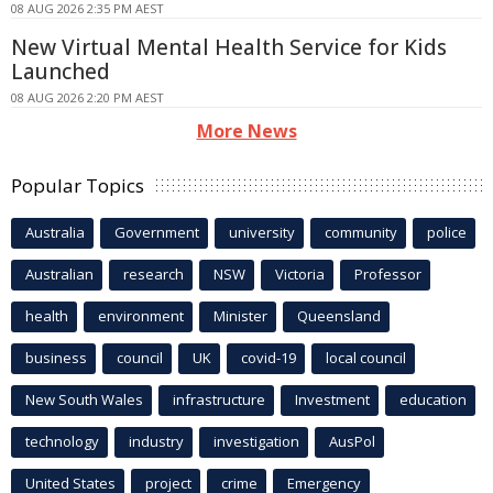
08 AUG 2026 2:35 PM AEST
New Virtual Mental Health Service for Kids
Launched
08 AUG 2026 2:20 PM AEST
More News
Popular Topics
Australia
Government
university
community
police
Australian
research
NSW
Victoria
Professor
health
environment
Minister
Queensland
business
council
UK
covid-19
local council
New South Wales
infrastructure
Investment
education
technology
industry
investigation
AusPol
United States
project
crime
Emergency