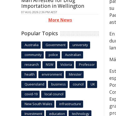
Man Arrested for Drug
pa
Importation in Wellington
su
07 AUG 2026 2:36 PM AEST
Pa
More News
as
Popular Topics
En
du
Australia
Government
university
la
community
police
Australian
Má
research
NSW
Victoria
Professor
Es
health
environment
Minister
esp
Queensland
business
council
UK
Pos
Co
covid-19
local council
Exp
New South Wales
infrastructure
gr
pr
Investment
education
technology