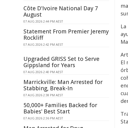
ma
Côte D'Ivoire National Day 7
su
August
07 AUG 2026 2:44 PM AEST
La 
Statement From Premier Jeremy
ay
Rockliff
Ma
07 AUG 2026 2:42 PM AEST
Ar
Upgraded GRISS Set to Serve
El
Gippsland for Years
órb
07 AUG 2026 2:40 PM AEST
coh
Marrickville: Man Arrested for
en
Stabbing, Break-In
cu
07 AUG 2026 2:38 PM AEST
dem
50,000+ Families Backed for
Babies' Best Start
Tr
07 AUG 2026 2:36 PM AEST
St