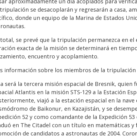
sar aproximadamente un día acoplados para verifica
 tripulación se desacoplarán y regresarán a casa, 
cífico, donde un equipo de la Marina de Estados Uni
tronautas.
 total, se prevé que la tripulación permanezca en e
ración exacta de la misión se determinará en tiempo
nzamiento, encuentro y acoplamiento.
s información sobre los miembros de la tripulación 
ta será la tercera misión espacial de Bresnik, quien
acial Atlantis en la misión STS-129 a la Estación Esp
teriormente, viajó a la estación espacial en la nave
smódromo de Baikonur, en Kazajistán, y se desempe
edición 52 y como comandante de la Expedición 53 de
aduó en The Citadel con un título en matemáticas y 
omoción de candidatos a astronautas de 2004. Coron