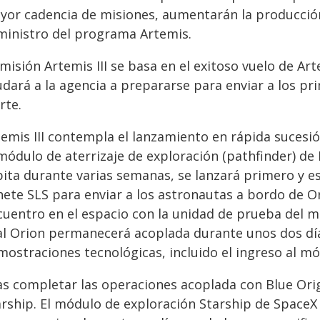
yor cadencia de misiones, aumentarán la producció
ministro del programa Artemis.
misión Artemis III se basa en el exitoso vuelo de Art
udará a la agencia a prepararse para enviar a los p
rte.
temis III contempla el lanzamiento en rápida sucesi
 módulo de aterrizaje de exploración (pathfinder) d
ita durante varias semanas, se lanzará primero y es
ete SLS para enviar a los astronautas a bordo de Or
cuentro en el espacio con la unidad de prueba del mó
al Orion permanecerá acoplada durante unos dos día
ostraciones tecnológicas, incluido el ingreso al mó
as completar las operaciones acoplada con Blue Orig
arship. El módulo de exploración Starship de SpaceX