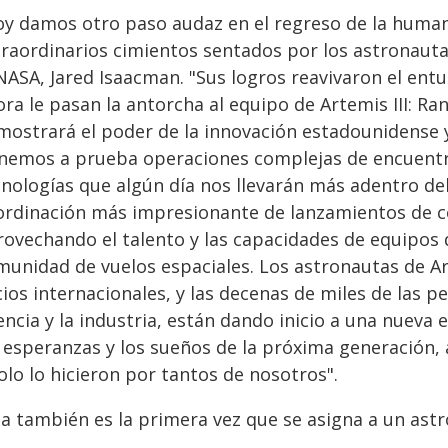
oy damos otro paso audaz en el regreso de la human
raordinarios cimientos sentados por los astronautas
 NASA, Jared Isaacman. "Sus logros reavivaron el ent
ra le pasan la antorcha al equipo de Artemis III: Ran
mostrará el poder de la innovación estadounidense y
nemos a prueba operaciones complejas de encuentr
nologías que algún día nos llevarán más adentro del
ordinación más impresionante de lanzamientos de co
rovechando el talento y las capacidades de equipos
unidad de vuelos espaciales. Los astronautas de Art
ios internacionales, y las decenas de miles de las p
encia y la industria, están dando inicio a una nueva
s esperanzas y los sueños de la próxima generación,
lo lo hicieron por tantos de nosotros".
ta también es la primera vez que se asigna a un astr