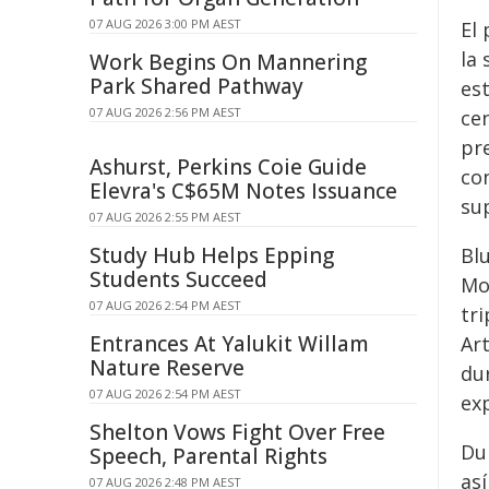
07 AUG 2026 3:00 PM AEST
El
la 
Work Begins On Mannering
Park Shared Pathway
es
07 AUG 2026 2:56 PM AEST
ce
pr
Ashurst, Perkins Coie Guide
co
Elevra's C$65M Notes Issuance
sup
07 AUG 2026 2:55 PM AEST
Study Hub Helps Epping
Bl
Students Succeed
Mo
07 AUG 2026 2:54 PM AEST
tr
Entrances At Yalukit Willam
Ar
Nature Reserve
dur
07 AUG 2026 2:54 PM AEST
ex
Shelton Vows Fight Over Free
Du
Speech, Parental Rights
así
07 AUG 2026 2:48 PM AEST