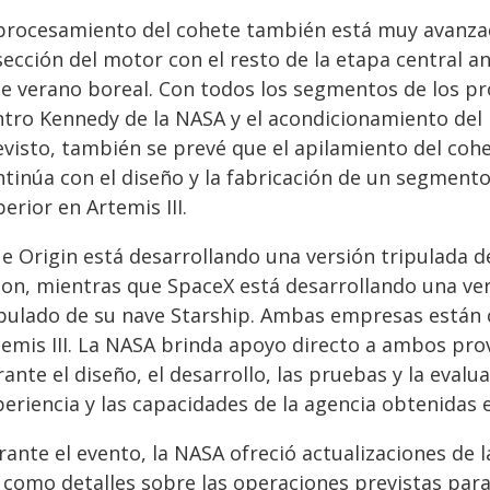
 procesamiento del cohete también está muy avanzad
sección del motor con el resto de la etapa central a
te verano boreal. Con todos los segmentos de los pro
ntro Kennedy de la NASA y el acondicionamiento del
evisto, también se prevé que el apilamiento del coh
ntinúa con el diseño y la fabricación de un segment
erior en Artemis III.
ue Origin está desarrollando una versión tripulada d
on, mientras que SpaceX está desarrollando una ver
ipulado de su nave Starship. Ambas empresas están
temis III. La NASA brinda apoyo directo a ambos pro
ante el diseño, el desarrollo, las pruebas y la evalu
periencia y las capacidades de la agencia obtenidas 
rante el evento, la NASA ofreció actualizaciones de 
 como detalles sobre las operaciones previstas para 