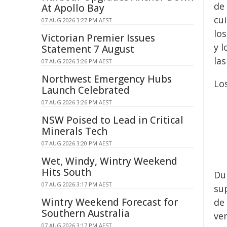
de
At Apollo Bay
cu
07 AUG 2026 3:27 PM AEST
lo
Victorian Premier Issues
y l
Statement 7 August
la
07 AUG 2026 3:26 PM AEST
Northwest Emergency Hubs
Los
Launch Celebrated
07 AUG 2026 3:26 PM AEST
NSW Poised to Lead in Critical
Minerals Tech
07 AUG 2026 3:20 PM AEST
Wet, Windy, Wintry Weekend
Hits South
Du
07 AUG 2026 3:17 PM AEST
su
Wintry Weekend Forecast for
de 
Southern Australia
ve
07 AUG 2026 3:17 PM AEST