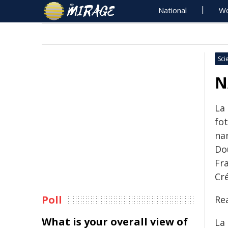
National
Wo
Sci
N
La 
fot
na
Do
Fr
Cré
Poll
Rea
What is your overall view of
La