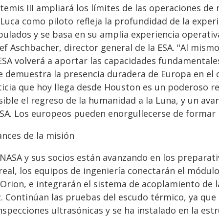
temis III ampliará los límites de las operaciones de
Luca como piloto refleja la profundidad de la exper
pulados y se basa en su amplia experiencia operativa
sef Aschbacher, director general de la ESA. "Al mism
 ESA volverá a aportar las capacidades fundamentale
e demuestra la presencia duradera de Europa en el
ticia que hoy llega desde Houston es un poderoso re
sible el regreso de la humanidad a la Luna, y un ava
SA. Los europeos pueden enorgullecerse de formar p
ances de la misión
 NASA y sus socios están avanzando en los preparati
eal, los equipos de ingeniería conectarán el módulo 
 Orion, e integrarán el sistema de acoplamiento de l
z. Continúan las pruebas del escudo térmico, ya que
nspecciones ultrasónicas y se ha instalado en la est