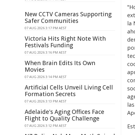
"H
New CCTV Cameras Supporting
ext
Safer Communities
la
07 AUG 2026 3:17 PM AEST
aho
Victoria Hits Right Note With
de
Festivals Funding
po
07 AUG 2026 3:16 PM AEST
tec
When Brain Edits Its Own
co
Movies
ap
07 AUG 2026 3:14 PM AEST
com
Artificial Cells Unveil Living Cell
soc
Formation Secrets
ag
07 AUG 2026 3:13 PM AEST
la
Adelaide's Aging Offices Face
Apo
Flight to Quality Challenge
Es
07 AUG 2026 3:12 PM AEST