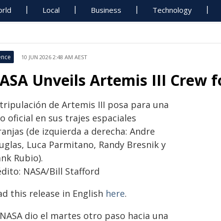
rld
Local
Business
Technology
ence
10 JUN 2026 2:48 AM AEST
ASA Unveils Artemis III Crew 
tripulación de Artemis III posa para una
o oficial en sus trajes espaciales
ranjas (de izquierda a derecha: Andre
uglas, Luca Parmitano, Randy Bresnik y
ank Rubio).
dito: NASA/Bill Stafford
d this release in English
here
.
 NASA dio el martes otro paso hacia una