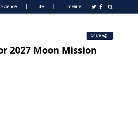
Science
Life
Timeline
Share
for 2027 Moon Mission