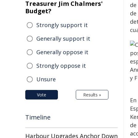
Treasurer Jim Chalmers'
de
Budget?
de 
det
Strongly support it
cu
Generally support it
Generally oppose it
Strongly oppose it
Unsure
Vote
Results »
En 
Esp
Timeline
Ken
de
ac
Harbour Upgrades Anchor Down