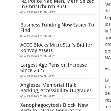
NZ Police Nab Man, Meth Seized
"Ar
in Christchurch Bust
de 
07 AUG 2026 3:12 PM AEST
tri
Jo
Business Funding Now Easier To
Find
la
07 AUG 2026 3:08 PM AEST
qu
no
ACCC Blocks MicroStar's Bid for
Konvoy Assets
po
07 AUG 2026 3:08 PM AEST
NA
Largest Age Pension Increase
Av
Since 2023
07 AUG 2026 3:06 PM AEST
La
Anglesea Memorial Hall:
bor
Parking, Accessibility Upgrades
de
07 AUG 2026 3:00 PM AEST
ve
Xenophagocytosis Block: New
a i
Path for Organ Generation